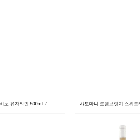
노 유자와인 500mL /
샤토마니 로뎀브릿지 스위트
.5%)
750ML(Alc.12%)