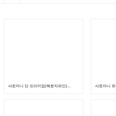
샤토마니 단 프리미엄(복분자와인)
샤토마니 유비
750mL(Alc.12%)
750mL (Alc