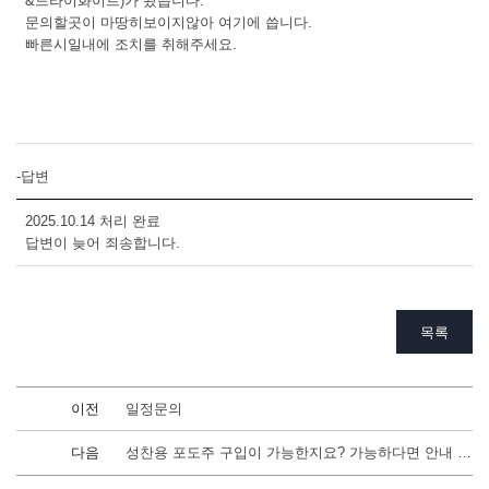
&드라이화이트)가 왔습니다.
문의할곳이 마땅히보이지않아 여기에 씁니다.
빠른시일내에 조치를 취해주세요.
-답변
2025.10.14 처리 완료
답변이 늦어 죄송합니다.
목록
이전
일정문의
다음
성찬용 포도주 구입이 가능한지요? 가능하다면 안내 부탁드립니다.