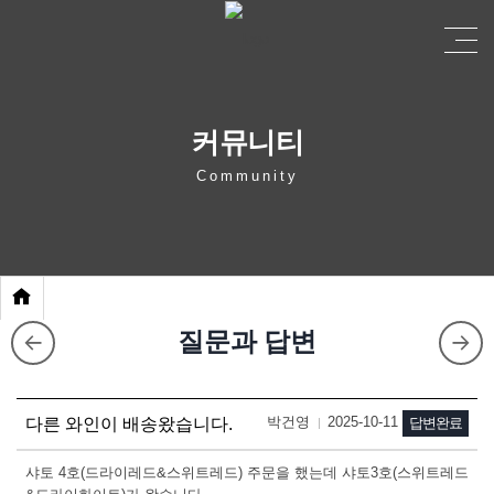
커뮤니티
Community
질문과 답변
박건영
2025-10-11
다른 와인이 배송왔습니다.
답변완료
샤토 4호(드라이레드&스위트레드) 주문을 했는데 샤토3호(스위트레드